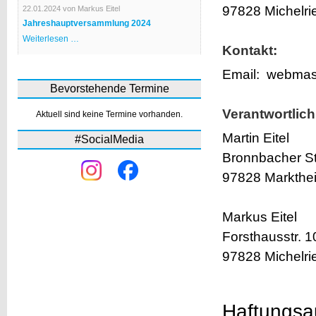
Bürgerhaus
97828 Michelri
22.01.2024
von Markus Eitel
Jahreshauptversammlung 2024
Jahreshauptversammlung
Weiterlesen …
2024
Kontakt:
Email: webmast
Bevorstehende Termine
Verantwortlich
Aktuell sind keine Termine vorhanden.
Martin Eitel
#SocialMedia
Bronnbacher St
97828 Markthei
Markus Eitel
Forsthausstr. 1
97828 Michelri
Haftungsau