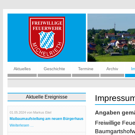
Navigation
Aktuelles
Geschichte
Termine
Archiv
I
überspringen
Impressu
Aktuelle Ereignisse
Angaben gemä
01.05.2024
von Markus Eitel
Maibaumaufstellung am neuen Bürgerhaus
Freiwillige Feu
Maibaumaufstellung
Weiterlesen …
am
Baumgartshofw
neuen